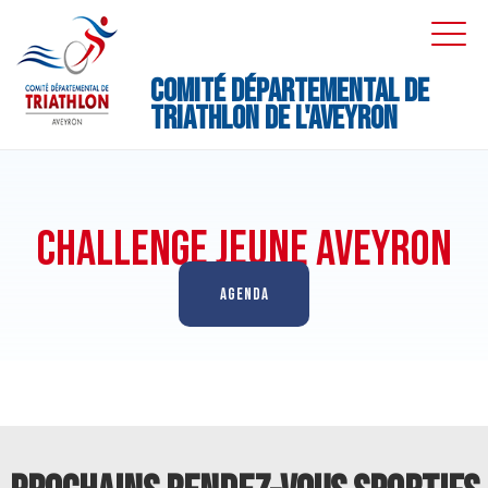
Skip
to
EXPA
EXPA
DRO
DRO
content
M
Comité Départemental de
Triathlon de l'Aveyron
CHALLENGE JEUNE AVEYRON
AGENDA