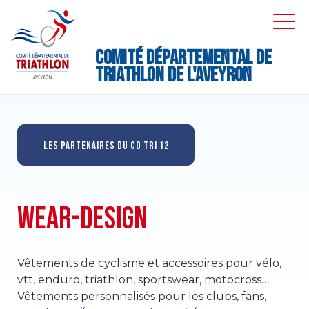
Skip
to
EXPA
EXPA
DRO
DRO
content
M
Comité Départemental de
Triathlon de l'Aveyron
LES PARTENAIRES DU CD TRI 12
WEAR-DESIGN
Vêtements de cyclisme et accessoires pour vélo,
vtt, enduro, triathlon, sportswear, motocross…
Vêtements personnalisés pour les clubs, fans,