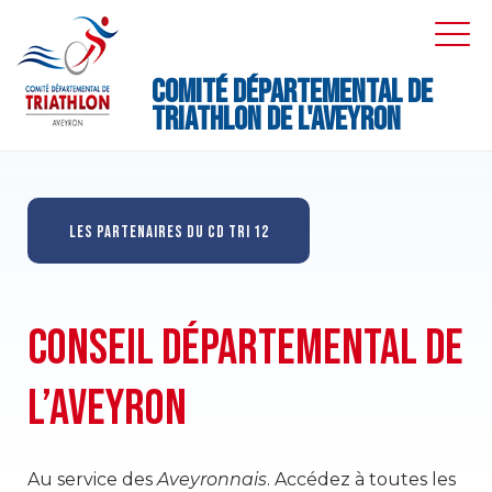
Skip
to
EXPA
EXPA
DRO
DRO
content
M
Comité Départemental de
Triathlon de l'Aveyron
LES PARTENAIRES DU CD TRI 12
CONSEIL DÉPARTEMENTAL DE
L’AVEYRON
Au service des
Aveyronnais
. Accédez à toutes les