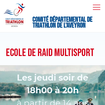
Skip
DROPDOWN
EXPAND
to
EXPA
DRO
content
M
Comité Départemental de
Triathlon de l'Aveyron
ECOLE DE RAID MULTISPORT
Les jeudi soir de
18h00 à 20h
à partir de 14 ans