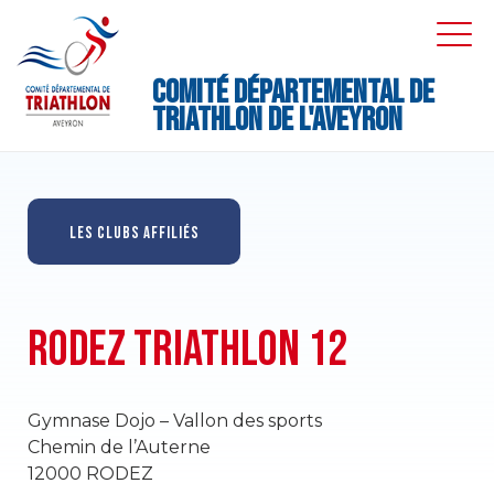
Skip
to
EXPA
EXPA
DRO
DRO
content
M
Comité Départemental de
Triathlon de l'Aveyron
LES CLUBS AFFILIÉS
RODEZ TRIATHLON 12
Gymnase Dojo – Vallon des sports
Chemin de l’Auterne
12000 RODEZ